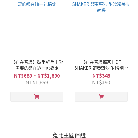
【存在音樂】鼓手新手｜你
【存在音樂獨家】DT
需要的都在這一包搞定
SHAKER 節奏蛋沙 附贈精美
收納袋
NT$689 ~ NT$1,690
NT$349
NT$1,869
NT$390
兔比王國保證