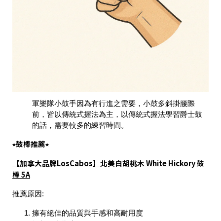
軍樂隊小鼓手因為有行進之需要，小鼓多斜掛腰際
前，皆以傳統式握法為主，以傳統式握法學習爵士鼓
的話，需要較多的練習時間。
⭑鼓棒推薦⭑
【加拿大品牌LosCabos】北美白胡桃木 White Hickory 鼓
棒 5A
推薦原因:
擁有絕佳的品質與手感和高耐用度