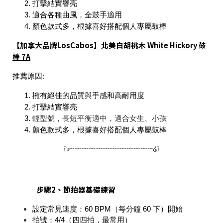
打擊結實響亮
適合各種曲風，全鼓手適用
顏色款式多，根據喜好搭配個人專屬鼓棒
【加拿大品牌LosCabos】北美白胡桃木 White Hickory 鼓
棒 7A
推薦原因:
擁有絕佳的品質與手感和高耐用度
打擊結實響亮
輕型號，長短平衡適中，適合女生、小孩
顏色款式多，根據喜好搭配個人專屬鼓棒
꒰ঌ┈┈┈┈┈┈┈┈┈┈┈┈໒꒱
步驟2、節拍器基礎練習
設定常見速度：60 BPM（每分鐘 60 下）開始
拍號：4/4（四四拍，最常用）