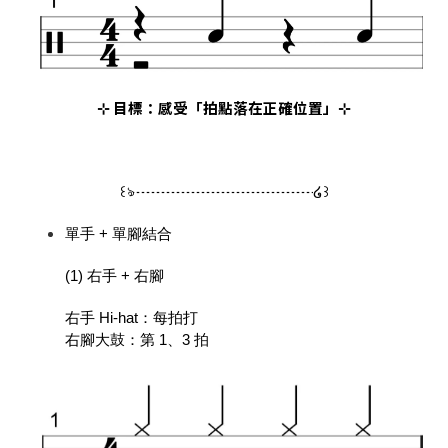
⊹ 目標：感受「拍點落在正確位置」⊹
꒰ঌ┈┈┈┈┈┈┈┈┈┈┈┈໒꒱
單手 + 單腳結合
(1) 右手 + 右腳
右手 Hi-hat：每拍打
右腳大鼓：第 1、3 拍