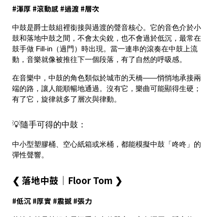
#渾厚 #滾動感 #過渡 #層次
中鼓是爵士鼓組裡
銜接與過渡的聲音核心
。它的音色介於小
鼓和落地中鼓之間，不會太尖銳，也不會過於低沉，最常在
鼓手做 Fill-in（過門）時出現。當一連串的滾奏在中鼓上流
動，音樂就像被推往下一個段落，有了自然的呼吸感。
在音樂中，中鼓的角色類似於
城市的天橋
——悄悄地承接兩
端的路，讓人能順暢地通過。沒有它，樂曲可能顯得生硬；
有了它，旋律就多了層次與律動。
💡隨手可得的中鼓：
中小型塑膠桶、空心紙箱或米桶，都能模擬中鼓「咚咚」的
彈性聲響。
❮ 落地中鼓｜Floor Tom ❯
#低沉 #厚實 #震撼 #張力