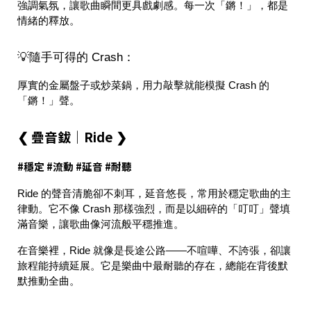
強調氣氛，讓歌曲瞬間更具戲劇感。每一次「鏘！」，都是
情緒的釋放。
💡隨手可得的 Crash：
厚實的金屬盤子或炒菜鍋，用力敲擊就能模擬 Crash 的
「鏘！」聲。
❮ 疊音鈸｜Ride ❯
#穩定 #流動 #延音 #耐聽
Ride 的聲音清脆卻不刺耳，延音悠長，常用於穩定歌曲的主
律動。它不像 Crash 那樣強烈，而是以細碎的「叮叮」聲填
滿音樂，讓歌曲像河流般平穩推進。
在音樂裡，Ride 就像是
長途公路
——不喧嘩、不誇張，卻讓
旅程能持續延展。它是樂曲中最耐聽的存在，總能在背後默
默推動全曲。