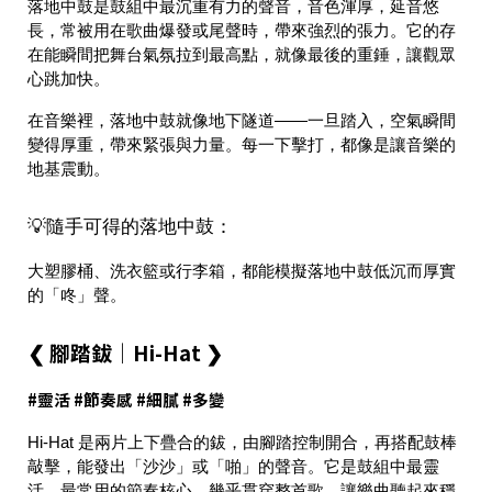
落地中鼓是鼓組中
最沉重有力的聲音
，音色渾厚，延音悠
長，常被用在歌曲爆發或尾聲時，帶來強烈的張力。它的存
在能瞬間把舞台氣氛拉到最高點，就像最後的重錘，讓觀眾
心跳加快。
在音樂裡，落地中鼓就像
地下隧道
——一旦踏入，空氣瞬間
變得厚重，帶來緊張與力量。每一下擊打，都像是讓音樂的
地基震動。
💡隨手可得的落地中鼓：
大塑膠桶、洗衣籃或行李箱，都能模擬落地中鼓低沉而厚實
的「咚」聲。
❮ 腳踏鈸｜Hi-Hat ❯
#靈活 #節奏感 #細膩 #多變
Hi-Hat 是兩片上下疊合的鈸，由腳踏控制開合，再搭配鼓棒
敲擊，能發出「沙沙」或「啪」的聲音。它是鼓組中
最靈
活、最常用的節奏核心
，幾乎貫穿整首歌，讓樂曲聽起來穩