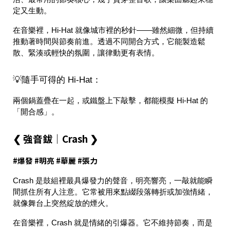
定又生動。
在音樂裡，Hi-Hat 就像
城市裡的秒針
——雖然細微，但持續
推動著時間與節奏前進。透過不同開合方式，它能製造鬆
散、緊湊或輕快的氛圍，讓律動更有表情。
💡隨手可得的 Hi-Hat：
兩個鍋蓋疊在一起，或鐵盤上下敲擊，都能模擬 Hi-Hat 的
「開合感」。
❮ 強音鈸｜Crash ❯
#爆發 #明亮 #華麗 #張力
Crash 是鼓組裡
最具爆發力的聲音
，明亮響亮，一敲就能瞬
間抓住所有人注意。它常被用來點綴段落轉折或加強情緒，
就像舞台上突然綻放的煙火。
在音樂裡，Crash 就是
情緒的引爆器
。它不維持節奏，而是