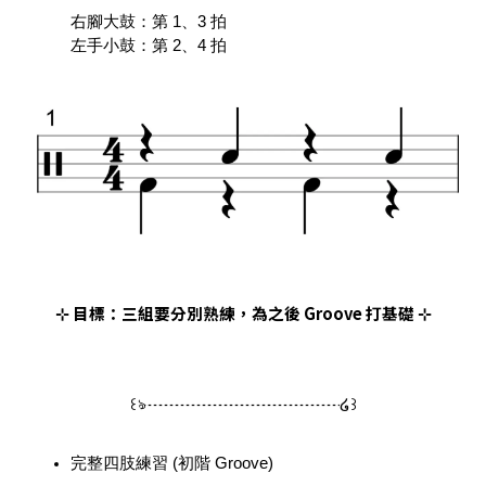
右腳大鼓：第 1、3 拍
左手小鼓：第 2、4 拍
⊹ 目標：三組要分別熟練，為之後 Groove 打基礎 ⊹
꒰ঌ┈┈┈┈┈┈┈┈┈┈┈┈໒꒱
完整四肢練習 (初階 Groove)