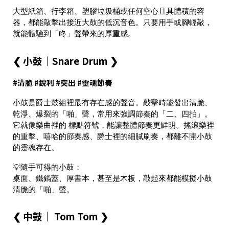
大型紙箱、行李箱、塑膠垃圾桶或任何空心且具體積的容
器，都能敲擊出接近大鼓的低沉音色。只要用手或腳輕敲，
就能體驗到「咚」聲帶來的厚重感。
❮ 小鼓｜Snare Drum ❯
#清脆 #銳利 #突出 #靈魂節奏
小鼓是爵士鼓組裡
最有存在感的聲音
。敲擊時能發出清脆、
乾淨、爆裂的「啪」聲，常用來強調節奏的「二、四拍」。
它就像樂曲裡的
標點符號
，能讓整體節奏更鮮明。搖滾樂裡
的重擊、嘻哈的節奏感、爵士裡的細膩刷奏，都離不開小鼓
的靈魂存在。
💡隨手可得的小鼓：
桌面、鐵鍋蓋、厚書本，甚至是木板，敲起來都能模擬小鼓
清脆的「啪」聲。
❮ 中鼓｜ Tom Tom ❯