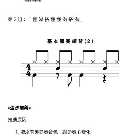
第 2 組：「 懂 滋 搭 懂 懂 滋 搭 滋 」
⭑蛋沙推薦⭑
推薦原因:
增添有趣節奏音色，讓節奏多變化