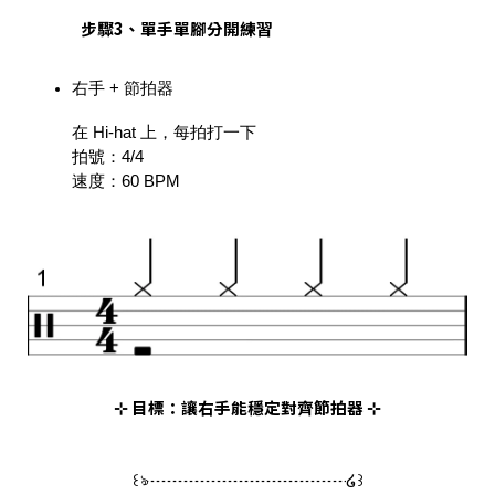
步驟3、單手單腳分開練習
右手 + 節拍器
在 Hi-hat 上，每拍打一下
拍號：4/4
速度：60 BPM
⊹ 目標：讓右手能穩定對齊節拍器 ⊹
꒰ঌ┈┈┈┈┈┈┈┈┈┈┈┈໒꒱