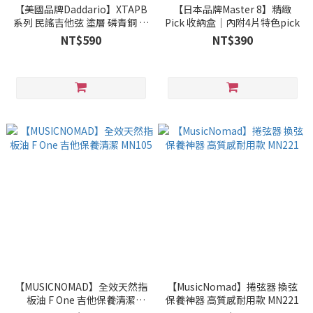
【美國品牌Daddario】XTAPB
【日本品牌Master 8】精緻
系列 民謠吉他弦 塗層 磷青銅 紅
Pick 收納盒｜內附4片特色pick
銅 附膜 防鏽
NT$590
NT$390
【MUSICNOMAD】全效天然指
【MusicNomad】捲弦器 換弦
板油 F One 吉他保養清潔
保養神器 高質感耐用款 MN221