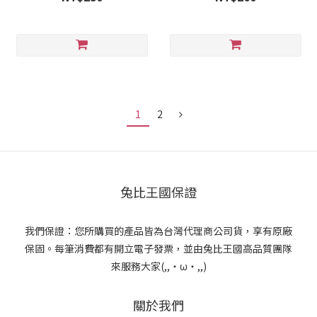
1
2
兔比王國保證
我們保證：您所購買的產品皆為台灣代理商公司貨，享有原廠
保固。每筆消費都有開立電子發票，並由兔比王國高品質團隊
來服務大家(,,・ω・,,)
關於我們