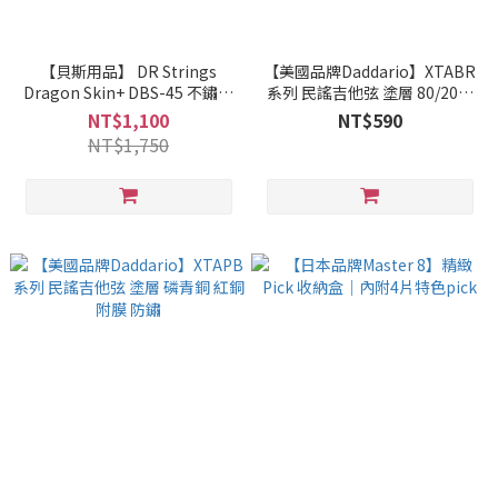
【貝斯用品】 DR Strings
【美國品牌Daddario】XTABR
Dragon Skin+ DBS-45 不鏽鋼
系列 民謠吉他弦 塗層 80/20黃
貝斯弦 防鏽蝕
銅 附膜 防鏽
NT$1,100
NT$590
NT$1,750