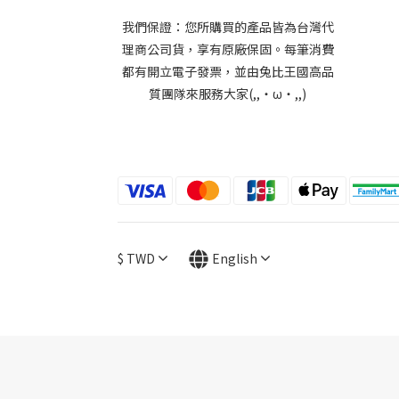
我們保證：您所購買的產品皆為台灣代
理商公司貨，享有原廠保固。每筆消費
都有開立電子發票，並由兔比王國高品
質團隊來服務大家(,,・ω・,,)
$
TWD
English