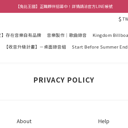
【兔比王國公告】新加入的冒險者，註冊會員即可立馬享有300元購物金
【兔比王國】正職夥伴招募中！詳情請洽官方LINE帳號
$
T
【兔比王國公告】新加入的冒險者，註冊會員即可立馬享有300元購物金
定】存在音樂自有品牌
音樂製作｜歌曲錄音
Kingdom Billbo
【收音升級計畫】－桌面錄音組
Start Before Summer End
PRIVACY POLICY
About
Help