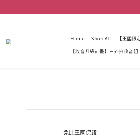
Home
Shop All
【王國限
【收音升級計畫】－外拍收音組
兔比王國保證