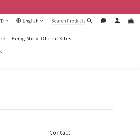
！
WD
English
！
ard
Being Music Official Sites
s
Contact