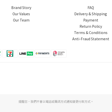
Brand Story
FAQ
Our Values
Delivery & Shipping
Our Team
Payment
Return Policy
Terms & Conditions
Anti-Fraud Statement
提醒您，我們不會以電話或簡訊方式通知變更付款方式。