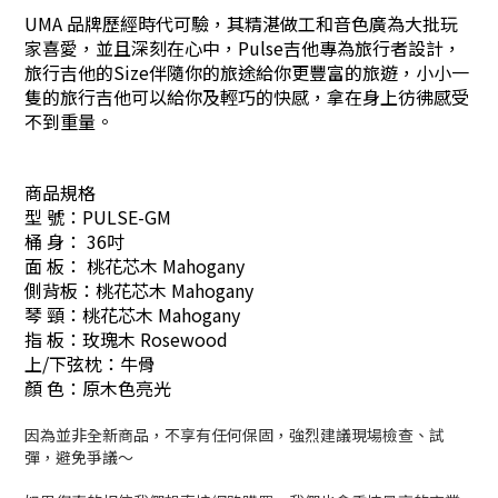
UMA 品牌歷經時代可驗，其精湛做工和音色廣為大批玩
家喜愛，並且深刻在心中，Pulse吉他專為旅行者設計，
旅行吉他的Size伴隨你的旅途給你更豐富的旅遊，小小一
隻的旅行吉他可以給你及輕巧的快感，拿在身上彷彿感受
不到重量。
商品規格
型 號：PULSE-GM
桶 身： 36吋
面 板： 桃花芯木 Mahogany
側背板：桃花芯木 Mahogany
琴 頸：桃花芯木 Mahogany
指 板：玫瑰木 Rosewood
上/下弦枕：牛骨
顏 色：原木色亮光
因為並非全新商品，不享有任何保固，強烈建議現場檢查、試
彈，避免爭議～