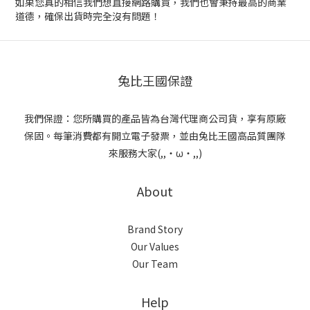
如果您真的相信我們想直接網路購買，我們也會秉持最高的商業
道德，確保出貨時完全沒有問題！
兔比王國保證
我們保證：您所購買的產品皆為台灣代理商公司貨，享有原廠
保固。每筆消費都有開立電子發票，並由兔比王國高品質團隊
來服務大家(,,・ω・,,)
About
Brand Story
Our Values
Our Team
Help