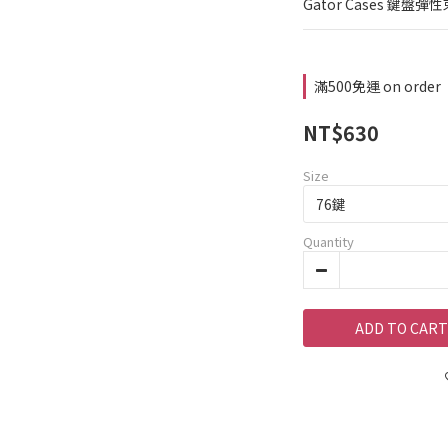
Gator Cases 鍵盤
滿500免運 on order
NT$630
Size
Quantity
ADD TO CART