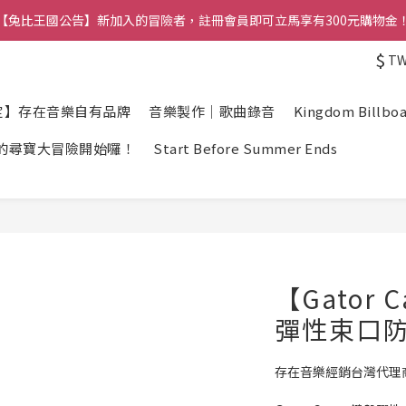
【兔比王國公告】新加入的冒險者，註冊會員即可立馬享有300元購物金
【兔比王國公告】新加入的冒險者，註冊會員即可立馬享有300元購物金
$
T
【兔比王國】正職夥伴招募中！詳情請洽官方LINE帳號
【兔比王國公告】新加入的冒險者，註冊會員即可立馬享有300元購物金
定】存在音樂自有品牌
音樂製作｜歌曲錄音
Kingdom Billbo
的尋寶大冒險開始囉！
Start Before Summer Ends
【Gator 
彈性束口防
存在音樂經銷台灣代理