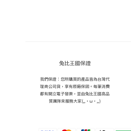
兔比王國保證
我們保證：您所購買的產品皆為台灣代
理商公司貨，享有原廠保固。每筆消費
都有開立電子發票，並由兔比王國高品
質團隊來服務大家(,,・ω・,,)