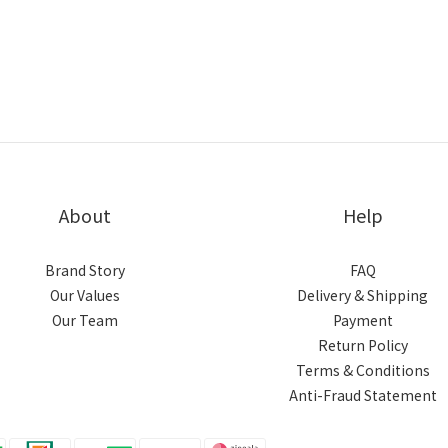
About
Help
Brand Story
FAQ
Our Values
Delivery & Shipping
Our Team
Payment
Return Policy
Terms & Conditions
Anti-Fraud Statement