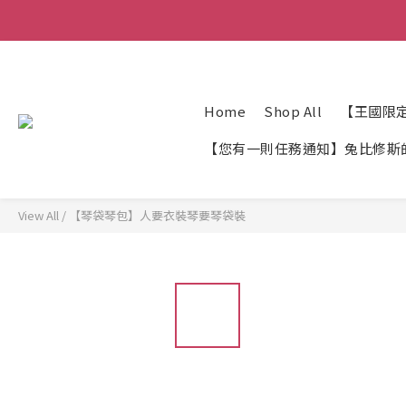
Home
Shop All
【王國限
【您有一則任務通知】兔比修斯
View All
/
【琴袋琴包】人要衣裝琴要琴袋裝