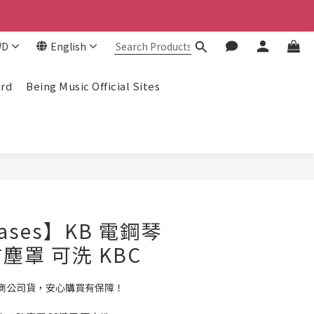
！
！
WD
English
！
ard
Being Music Official Sites
BUY NOW
Cases】KB 電鋼琴
塵罩 可洗 KBC
商公司貨，安心購買有保障！