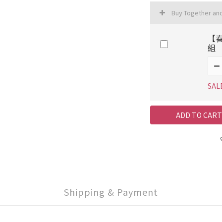
Buy Together an
【
組
SAL
ADD TO CART
Shipping & Payment