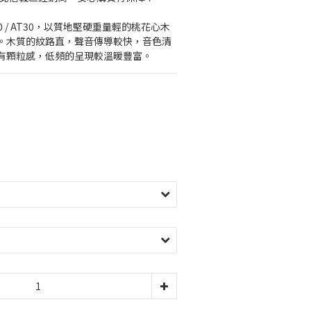
0 / AT30，以質地堅硬重量輕的桃花心木
。木質的紋路直，聲音傳導較快，音色清
有顆粒感，低頻的呈現較溫暖豐富。