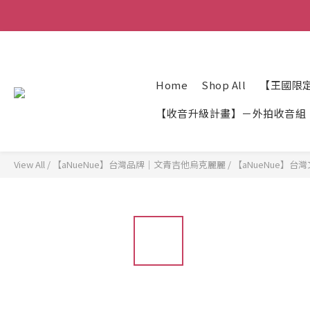
Home
Shop All
【王國限
【收音升級計畫】－外拍收音組
View All
/
【aNueNue】台灣品牌｜文青吉他烏克麗麗
/
【aNueNue】台