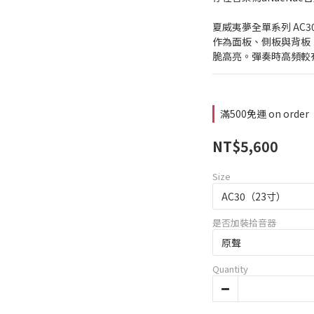
夏威夷夢全單系列 AC3
作為面板、側板與背板
脆高亮。彈奏時高頻較
滿500免運 on order
NT$5,600
Size
是否加裝拾音器
Quantity