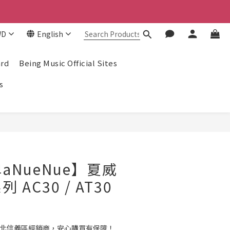
！
！
WD
English
！
ard
Being Music Official Sites
s
BUY NOW
aNueNue】夏威
AC30 / AT30
e台北信義區經銷商，安心購買有保障！