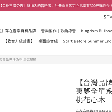
【兔比王國公告】新加入的冒險者，註冊會員即可立馬享有300元購物金
【兔比王國公告】新加入的冒險者，註冊會員即可立馬享有300元購物金
$
T
【兔比王國】正職夥伴招募中！詳情請洽官方LINE帳號
【兔比王國公告】新加入的冒險者，註冊會員即可立馬享有300元購物金
定】存在音樂自有品牌
音樂製作｜歌曲錄音
Kingdom Billbo
【收音升級計畫】－桌面錄音組
Start Before Summer End
灣文青品牌 全系列 烏克麗麗
【台灣品牌
夷夢全單系列 
桃花心木
存在音樂為aNueNu