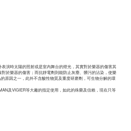
戶外表演時太陽的照射或是室內舞台的燈光，其實對於樂器的傷害其
外線對於樂器的傷害；而抗靜電劑則能防止灰塵、髒污的沾染，使樂
品的原因之一，此外不含酸性物質及重度研磨劑，可生物分解的環
、EASTMAN及VIGIER等大廠的指定使用，如此的殊榮及信賴，現在只等