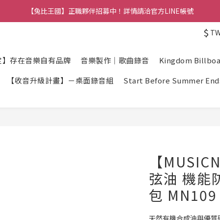
【兔比王國公告】新加入的冒險者，註冊會員即可立馬享有300元購物金
【兔比王國公告】新加入的冒險者，註冊會員即可立馬享有300元購物金
$
T
定】存在音樂自有品牌
音樂製作｜歌曲錄音
Kingdom Billbo
【收音升級計畫】－桌面錄音組
Start Before Summer End
【MUSIC
弦油 機能
包 MN109
天然有機合成油與優質礦