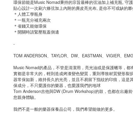
環保節能是Music Nomad秉持的宗旨最棒的弦油加上補充瓶, 
貼心設計一次刷六條弦加上內附的麂皮亮光布, 是你不可或缺的夥
＊人體工學瓶身
＊一瓶充分補充兩次
＊省錢又能做環保
＊開關時請緊壓瓶蓋側邊
-
TOM ANDERSON、TAYLOR、DW、EASTMAN、VIGIER、E
Music Nomad的產品，不管是清潔用，亮光油或是保護蠟
實都是非常大的，輕則造成烤漆變色變質，重則導致材質變形裂損，
器常保如新，維持長久的光亮，並且不易留下指紋的印痕，這是
保成分，不只愛護你的樂器，也愛護我們的地球
Tom Anderson吉他與DW (Drum Workshop)的鼓，也
您親身體驗。
我們不是一般的樂器保養品公司，我們希望能做的更多。