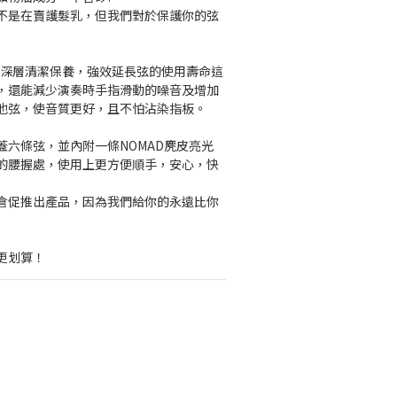
不是在賣護髮乳，但我們對於保護你的弦
油除了深層清潔保養，強效延長弦的使用壽命這
，還能減少演奏時手指滑動的噪音及增加
他弦，使音質更好，且不怕沾染指板。 
蓋六條弦，並內附一條NOMAD麂皮亮光
的腰握處，使用上更方便順手，安心，快
倉促推出產品，因為我們給你的永遠比你
更划算！