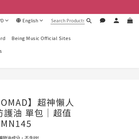
！
！
WD
English
ard
Being Music Official Sites
s
BUY NOW
NOMAD】超神懶人
防護油 單包｜超值
 MN145
物油成分，不含矽! 