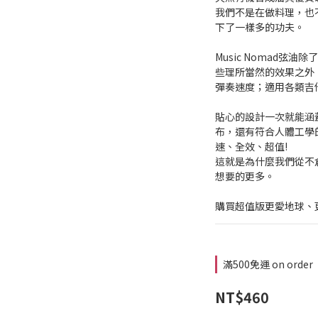
我們不是在做料理，也
下了一樣多的功夫。 
Music Nomad弦
些理所當然的效果之外
彈奏速度；適用各類吉
貼心的設計一次就能涵
布，還有符合人體工學
速、全效、超值! 
這就是為什麼我們從不
想要的更多。
購買超值版更愛地球、
滿500免運 on order
NT$460