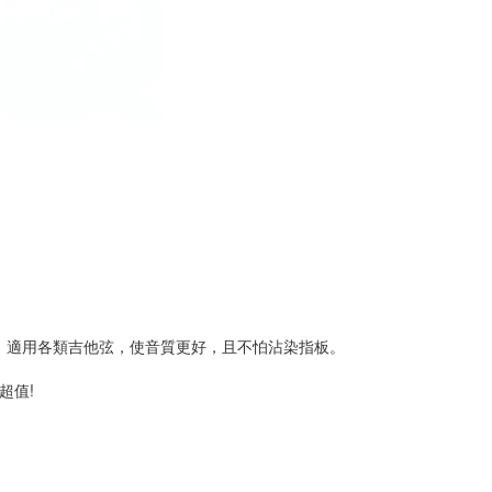
。
度；適用各類吉他弦，使音質更好，且不怕沾染指板。
超值!