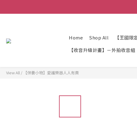
Home
Shop All
【王國限
【收音升級計畫】－外拍收音組
View All
/
【保養小物】愛護樂器人人有責