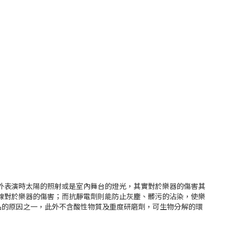
在戶外表演時太陽的照射或是室內舞台的燈光，其實對於樂器的傷害其
紫外線對於樂器的傷害；而抗靜電劑則能防止灰塵、髒污的沾染，使樂
品的原因之一，此外不含酸性物質及重度研磨劑，可生物分解的環