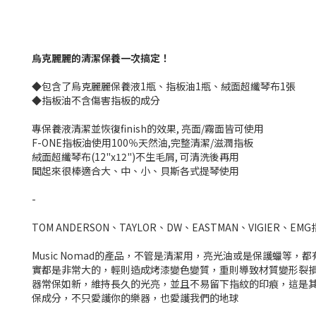
烏克麗麗的清潔保養一次搞定！
◆包含了烏克麗麗保養液1瓶、指板油1瓶、絨面超纖琴布1張
◆指板油不含傷害指板的成分
專保養液清潔並恢復finish的效果, 亮面/霧面皆可使用
F-ONE指板油使用100％天然油,完整清潔/滋潤指板
絨面超纖琴布(12"x12")不生毛屑, 可清洗後再用
聞起來很棒適合大、中、小、貝斯各式提琴使用
-
TOM ANDERSON、TAYLOR、DW、EASTMAN、VIGIER、E
Music Nomad的產品，不管是清潔用，亮光油或是保護蠟
實都是非常大的，輕則造成烤漆變色變質，重則導致材質變形裂損，
器常保如新，維持長久的光亮，並且不易留下指紋的印痕，這是
保成分，不只愛護你的樂器，也愛護我們的地球