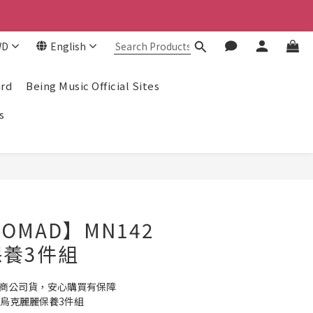
！
！
WD
English
ard
Being Music Official Sites
s
BUY NOW
NOMAD】MN142
養3件組
理商公司貨，安心購買有保障
142 烏克麗麗保養3件組