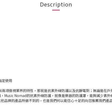
Description
MG指定使用
等，都有兩項傲視業界的特性，那就是抗紫外線防護以及抗靜電劑；無論是
Music Nomad的抗紫外線防護，就像是樂器的防護罩，能夠減少
其他品牌的產品所做不到的，也是我們何以能信心十足的向您推薦我們產