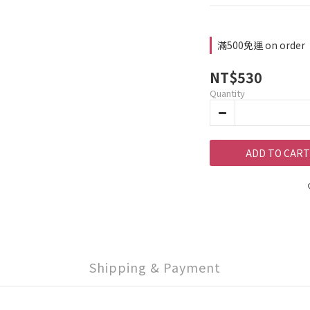
滿500免運 on order
NT$530
Quantity
ADD TO CART
Shipping & Payment