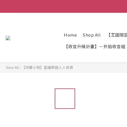
Home
Shop All
【王國限
【收音升級計畫】－外拍收音組
View All
/
【保養小物】愛護樂器人人有責