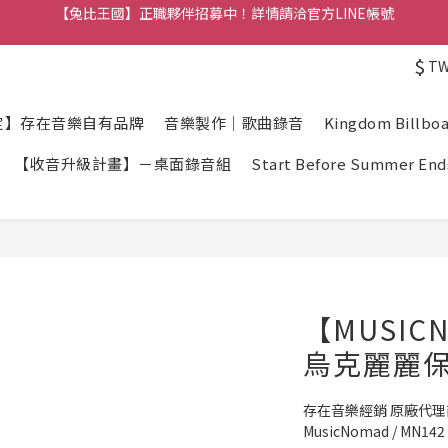
【兔比王國公告】新加入的冒險者，註冊會員即可立馬享有300元購物金
【兔比王國公告】新加入的冒險者，註冊會員即可立馬享有300元購物金
$
T
定】存在音樂自有品牌
音樂製作｜歌曲錄音
Kingdom Billbo
【收音升級計畫】－桌面錄音組
Start Before Summer End
【MUSIC
烏克麗麗保
存在音樂經銷 原廠代
MusicNomad / MN