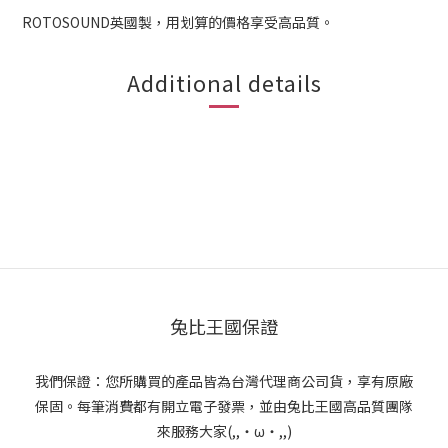
ROTOSOUND英國製，用划算的價格享受高品質。
Additional details
兔比王國保證
我們保證：您所購買的產品皆為台灣代理商公司貨，享有原廠
保固。每筆消費都有開立電子發票，並由兔比王國高品質團隊
來服務大家(,,・ω・,,)