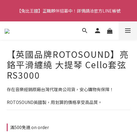
【兔比王國公告】新加入的冒險者，註冊會員即可立馬享有300元
【兔比王國】正職夥伴招募中！詳情請洽官方LINE帳號
購物金！
【兔比王國公告】新加入的冒險者，註冊會員即可立馬享有300元
購物金！
【英國品牌ROTOSOUND】亮
鉻平滑纏繞 大提琴 Cello套弦
RS3000
存在音樂經銷原廠台灣代理商公司貨，安心購物有保障！
ROTOSOUND英國製，用划算的價格享受高品質。
滿500免運 on order