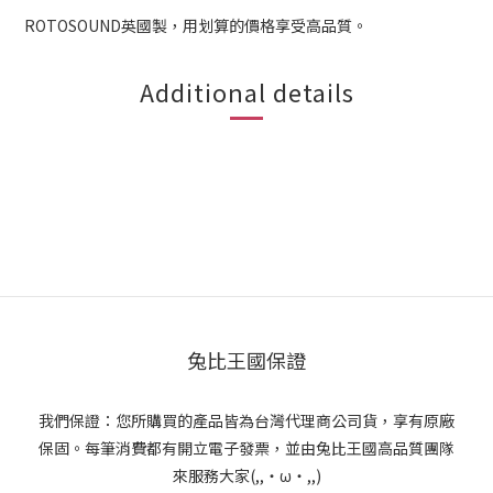
ROTOSOUND英國製，用划算的價格享受高品質。
Additional details
兔比王國保證
我們保證：您所購買的產品皆為台灣代理商公司貨，享有原廠
保固。每筆消費都有開立電子發票，並由兔比王國高品質團隊
來服務大家(,,・ω・,,)