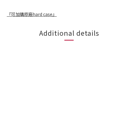
『可加購原廠hard case』
Additional details