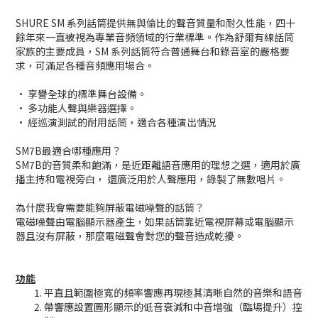
SHURE SM 系列話筒提供無與倫比的聲音質量和耐久性能，四十
餘年來一直被視為專業音頻領域的行業標準。作為舒爾有線話筒
家族的主要成員，SM 系列話筒符合普通舞台和錄音室的嚴格要
求，可滿足各種音頻應用場合。
• 享譽全球的標準舞台設備。
• 多功能人聲與樂器選擇。
• 經巡演測試的耐用話筒，適合各種演出情況
SM7B最適合哪種應用？
SM7B的音質柔和飽滿，是近距離語音應用的理想之選，適用於廣
播主持和電視旁白， 還廣泛用於人聲應用，錄製了無數唱片。
為什麼我會需要能夠屏蔽電磁噪聲的話筒？
電磁噪聲由電腦顯示器產生，如果話筒靠近電視屏幕或電腦顯示
器且沒有屏蔽，那麼電磁聲會對您的聲音造成乾擾。
功能
平直且範圍極寬的頻率響應再現極其清晰自然的音樂和語音
帶響應設置圖形顯示的低音衰減和中音增強（臨場提升）控