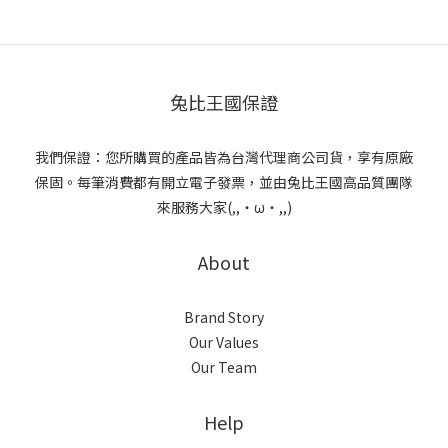
兔比王國保證
我們保證：您所購買的產品皆為台灣代理商公司貨，享有原廠
保固。每筆消費都有開立電子發票，並由兔比王國高品質團隊
來服務大家(,,・ω・,,)
About
Brand Story
Our Values
Our Team
Help