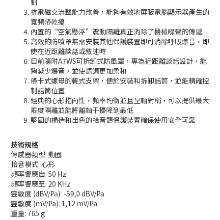
制
抗電磁交流聲能力改善，能夠有效地屏蔽電腦顯示器產生的
寬頻帶乾擾
內置的“空氣懸浮”震動隔離真正消除了機械噪聲的傳遞
高效的防噴罩無需安裝其他保護裝置即可消除呼吸爆音，即
使在近距離談話或敘述時
目前隨附A7WS可拆卸式防風罩，專為近距離談話設計，能
夠減少爆音，並使語調更加柔和
帶卡式螺母的軛式支架，便於安裝和拆卸話筒，並能精確控
制話筒位置
經典的心形指向性，頻率均衡並且呈軸對稱，可以提供最大
限度隔離並能將離軸干擾降到最低
堅固的構造和出色的拾音頭保護裝置確保使用安全可靠
技術規格
傳感器類型: 動圈
拾音模式: 心形
頻率響應自: 50 Hz
頻率響應至: 20 KHz
靈敏度 (dBV/Pa): -59,0 dBV/Pa
靈敏度 (mV/Pa): 1,12 mV/Pa
重量: 765 g