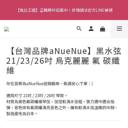
【兔比王國公告】新加入的冒險者，註冊會員即可立馬享有300元
【兔比王國】正職夥伴招募中！詳情請洽官方LINE帳號
購物金！
【兔比王國公告】新加入的冒險者，註冊會員即可立馬享有300元
購物金！
【台灣品牌aNueNue】黑水弦
21/23/26吋 烏克麗麗 氟 碳纖
維
存在音樂為aNueNue經銷廠商，敬請安心下單：）
適用尺寸 21吋 / 23吋 / 26吋 琴款。
材質為黑色氟碳纖維琴弦，弦徑較清水弦粗，張力適中適合指
彈，音色保有氟碳纖清亮音色之外，擁有較清水弦溫暖的中頻，
製造產地為日本。