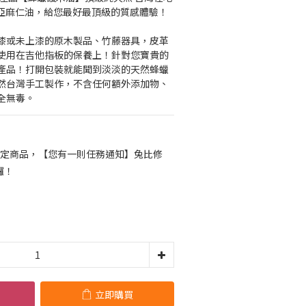
口亞麻仁油，給您最好最頂級的質感體驗！
漆或未上漆的原木製品、竹藤器具，皮革
使用在吉他指板的保養上！針對您寶貴的
產品！打開包裝就能聞到淡淡的天然蜂蠟
然台灣手工製作，不含任何額外添加物、
全無毒。
定商品，【您有一則任務通知】兔比修
囉！
立即購買