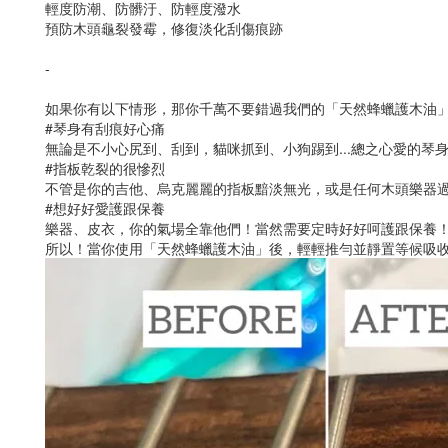
輕度防潮、防髒汙、防輕度潑水
預防木頭龜裂發霉，修復淡化刮傷痕跡
-
如果你有以下情形，那你千萬不要錯過我們的「天然蜂蠟護木油
#琴身有刮痕好心痛
無論是不小心尻到、刮到，貓咪抓到、小狗踢到...總之心愛的琴身
#指板乾裂的很慘烈
不管是你的吉他、烏克麗麗的指板黯淡無光，或是任何木頭樂器過
#想好好愛護跟保養
樂器、皮衣，你的氣場全靠他們！當然需要定時好好呵護跟保養
所以！當你使用「天然蜂蠟護木油」後，輕輕推勻並靜置等候吸