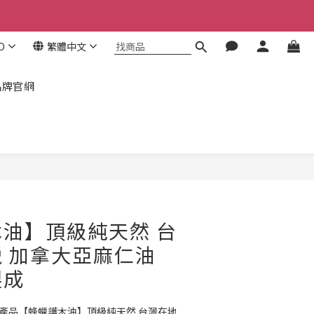
！
！
D
繁體中文
！
品牌官網
立即購買
油】頂級純天然 台
 加拿大亞麻仁油
製成
列產品【蜂蠟護木油】頂級純天然 台灣在地