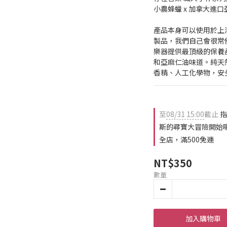
小農蜂蠟 x 加拿大進
產品本身可以使用於上
製品，我們自己會很常
樂器提供最頂級的保養
和亞麻仁油味道。純天
香精、人工化學物，安
至
08/31 15:00
截止
指
斯的尋寶大冒險開始
全店，滿500免運
NT$350
數量
加入購物車