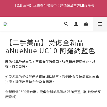
【兔比王國】正職夥伴招募中！詳情請洽官方LINE帳號
【兔比王國公告】新加入的冒險者，註冊會員即可立馬享有300元
購物金！
【兔比王國公告】新加入的冒險者，註冊會員即可立馬享有300元
購物金！
【二手美品】受傷全新品
aNueNue UC10 阿羅納藍色
因為並非全新商品，不享有任何保固，強烈建議現場檢查、試
彈，避免爭議～
如果您真的相信我們想直接網路購買，我們也會秉持最高的商業
道德，確保出貨時完全沒有問題！
全新原價3600元台幣，受傷全新美品價格2520元整（附贈全新原
廠背袋）