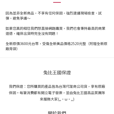
因為並非全新商品，不享有任何保固，強烈建議現場檢查、試
彈，避免爭議～
如果您真的相信我們想直接網路購買，我們也會秉持最高的商業
道德，確保出貨時完全沒有問題！
全新原價3600元台幣，受傷全新美品價格2520元整（附贈全新原
廠背袋）
兔比王國保證
我們保證：您所購買的產品皆為台灣代理商公司貨，享有原廠
保固。每筆消費都有開立電子發票，並由兔比王國高品質團隊
來服務大家(,,・ω・,,)
關於我們