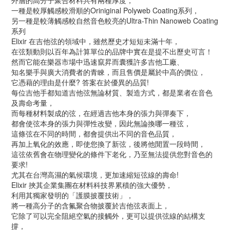
外層的高分子聚合材料共有兩種厚度，
一種是較厚觸感較滑順的Oriniginal Polyweb Coating系列，
另一種是較薄觸感較自然音色較亮的Ultra-Thin Nanoweb Coating
系列
Elixir 在吉他弦的領域中，雖然歷史才短短未滿十年，
在弦類動則以百年為計算單位的品牌中實在是提不出歷史可言！
然而它能在樂器市場中迅速竄昇而囊獲許多吉他工廠、
知名樂手與廣大消費者的青睞，而且售價是屬於中高的價位，
它憑藉的理由是什麼? 答案在於優異的品質!
每位吉他手都知道吉他弦無論材質、製造方式，都是業者在音色
及壽命考量，
而每種材料製成的弦，在經過吉他本身的張力與彈奏下，
都會使弦本身的張力與彈性改變，因此無論換哪一種弦，
這條弦在不同的時間，都會提供出不同的音色品質，
再加上氧化的效應，即使您換了新弦，後將他閒置一段時間，
這弦依舊會在物理變化的條件下老化，乃至無法提供您對音色的
要求!
尤其在台灣高濕的氣候環境，更加速縮短弦線的壽命!
Elixir 挾其企業集團在材料科技界累積的強大優勢，
利用其獨家發明的「護膜披覆技術」，
將一種高分子的含氟聚合物披覆於吉他弦表面上，
它除了可以完全阻絕空氣的接觸外，更可以提供弦線的結構支
撐，