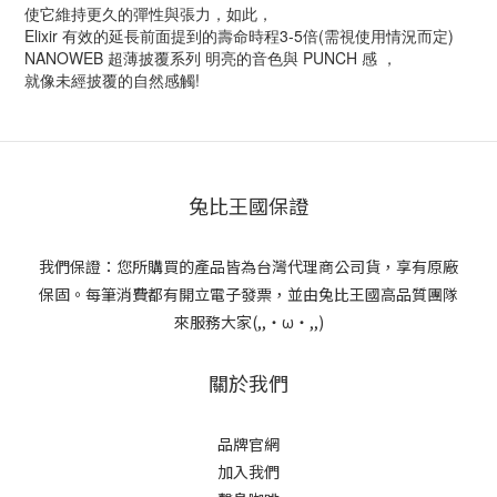
使它維持更久的彈性與張力，如此，
Elixir 有效的延長前面提到的壽命時程3-5倍(需視使用情況而定)
NANOWEB 超薄披覆系列 明亮的音色與 PUNCH 感 ，
就像未經披覆的自然感觸!
兔比王國保證
我們保證：您所購買的產品皆為台灣代理商公司貨，享有原廠
保固。每筆消費都有開立電子發票，並由兔比王國高品質團隊
來服務大家(,,・ω・,,)
關於我們
品牌官網
加入我們