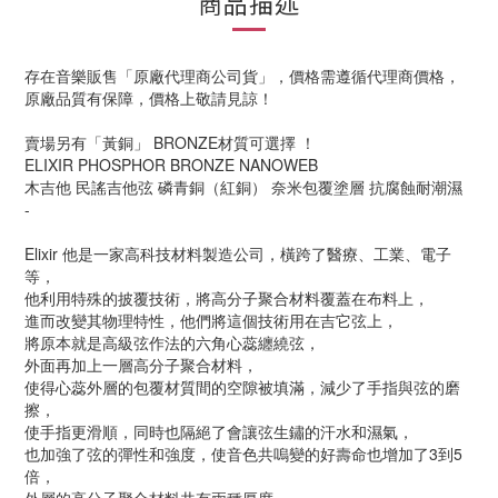
商品描述
存在音樂販售「原廠代理商公司貨」，價格需遵循代理商價格，
原廠品質有保障，價格上敬請見諒！
賣場另有「黃銅」 BRONZE材質可選擇 ！
ELIXIR PHOSPHOR BRONZE NANOWEB
木吉他 民謠吉他弦 磷青銅（紅銅） 奈米包覆塗層 抗腐蝕耐潮濕
-
Elixir 他是一家高科技材料製造公司，橫跨了醫療、工業、電子
等，
他利用特殊的披覆技術，將高分子聚合材料覆蓋在布料上，
進而改變其物理特性，他們將這個技術用在吉它弦上，
將原本就是高級弦作法的六角心蕊纏繞弦，
外面再加上一層高分子聚合材料，
使得心蕊外層的包覆材質間的空隙被填滿，減少了手指與弦的磨
擦，
使手指更滑順，同時也隔絕了會讓弦生鏽的汗水和濕氣，
也加強了弦的彈性和強度，使音色共嗚變的好壽命也增加了3到5
倍，