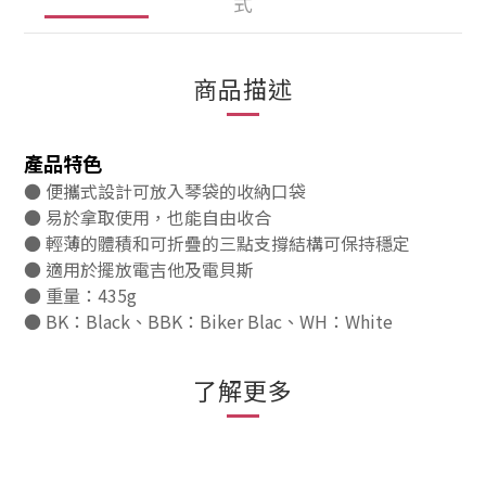
式
商品描述
產品特色
● 便攜式設計可放入琴袋的收納口袋
● 易於拿取使用，也能自由收合
● 輕薄的體積和可折疊的三點支撐結構可保持穩定
● 適用於擺放電吉他及電貝斯
● 重量：435g
● BK：Black、BBK：Biker Blac、WH：White
了解更多