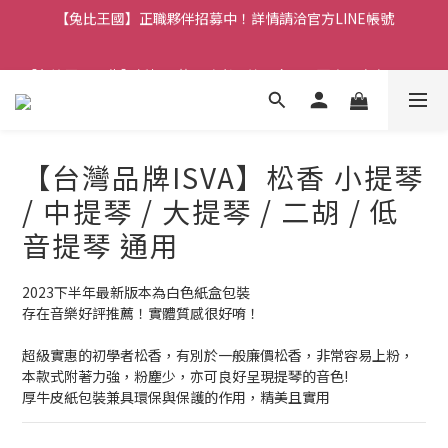
【兔比王國】正職夥伴招募中！詳情請洽官方LINE帳號
【兔比王國公告】新加入的冒險者，註冊會員即可立馬享有300元
購物金！
【兔比王國公告】新加入的冒險者，註冊會員即可立馬享有300元
購物金！
【台灣品牌ISVA】松香 小提琴
/ 中提琴 / 大提琴 / 二胡 / 低
音提琴 通用
2023下半年最新版本為白色紙盒包裝
存在音樂好評推薦！實體質感很好唷！
超級實惠的初學者松香，有別於一般廉價松香，非常容易上粉，
本款式附著力強，粉塵少，亦可良好呈現提琴的音色!
厚牛皮紙包裝兼具環保與保護的作用，精美且實用