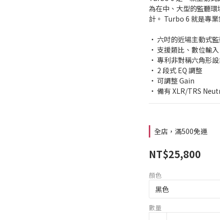
為在中、大型的監聽環
計。 Turbo 6 就
• 六吋的近場主動式
• 支援類比、數位輸入
• 專利非對稱六角形設
• 2 段式 EQ 調整
• 可調整 Gain
• 備有 XLR/TRS Neutr
全店，滿500免運
NT$25,800
顏色
數量