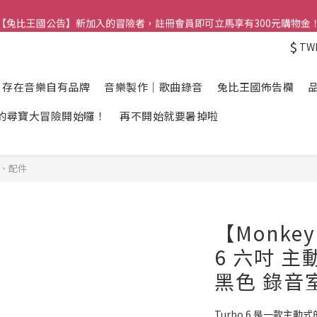
【兔比王國公告】新加入的冒險者，註冊會員即可立馬享有300元購物金
【兔比王國公告】新加入的冒險者，註冊會員即可立馬享有300元購物金
$
TW
【兔比王國】正職夥伴招募中！詳情請洽官方LINE帳號
【兔比王國公告】新加入的冒險者，註冊會員即可立馬享有300元購物金
】存在音樂自有品牌
音樂製作｜歌曲錄音
兔比王國佈告欄
的尋寶大冒險開始囉！
再不開始就要暑掉啦
、配件
【Monkey
6 六吋 主
黑色 錄音
Turbo 6 是一款