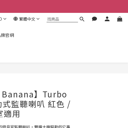
！
！
D
繁體中文
！
品牌官網
立即購買
 Banana】Turbo
動式監聽喇叭 紅色 /
室適用
主動式的錄音室監聽喇叭。雙擴大機驅動的它專