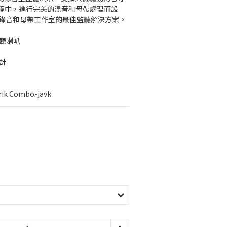
境中，進行完美的混音和母帶處理而設
是專業錄音和母帶工作室的最佳監聽解決方案。
監聽喇叭
計
ik Combo-javk