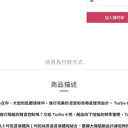
加入購物車
送貨及付款方式
商品描述
專為在中、大型的監聽環境中，進行完美的混音和母帶處理而設計。 Turbo
室中進行精確的聲音控制嗎？交給 Turbo 6 吧。藉由向下增強的頻率響應，
6.5 吋低音單體與 1 吋的絲質高音單體相結合。雙擴大機驅動設計讓低頻的放