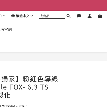
！
！
D
繁體中文
！
品牌官網
立即購買
樂獨家】粉紅色導線
le FOX- 6.3 TS
製化
熱銷超過200條！