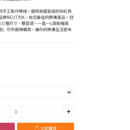
師手工製作導線。選用英國製造的粉紅色
牌NEUTRIK，給您最佳的樂團產品。目
/ 5M 共三種尺寸、雙直頭、一直一L頭兩種版
頭」可供選擇購買，讓你的樂團生活更有
立即購買