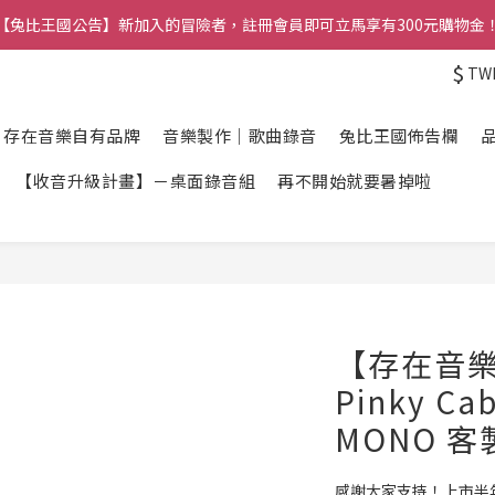
【兔比王國公告】新加入的冒險者，註冊會員即可立馬享有300元購物金
【兔比王國公告】新加入的冒險者，註冊會員即可立馬享有300元購物金
$
TW
【兔比王國】正職夥伴招募中！詳情請洽官方LINE帳號
【兔比王國公告】新加入的冒險者，註冊會員即可立馬享有300元購物金
】存在音樂自有品牌
音樂製作｜歌曲錄音
兔比王國佈告欄
【收音升級計畫】－桌面錄音組
再不開始就要暑掉啦
【存在音
Pinky Cab
MONO 客
感謝大家支持！上市半年