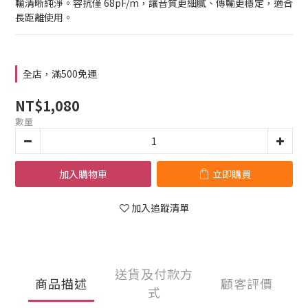
輸清晰純淨。容抗僅 68pF/m，讓音質更細膩、傳輸更穩定，適合
長距離使用。
全店，滿500免運
NT$1,080
數量
加入購物車
立即購買
加入追蹤清單
送貨及付款方
商品描述
顧客評價
式