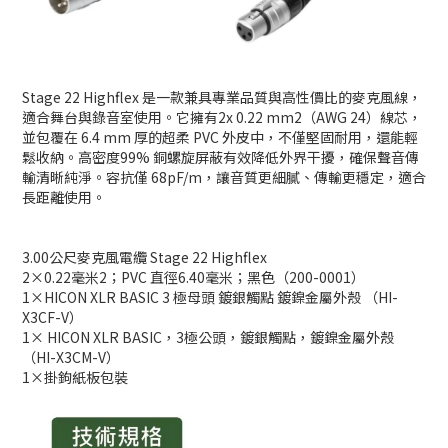
Stage 22 Highflex 是一款兼具專業品質與高性價比的麥克風線，
適合舞台與錄音室使用。它擁有2x 0.22 mm2（AWG 24）線芯，
並包覆在 6.4 mm 厚的超柔 PVC 外皮中，不僅堅固耐用，還能輕
鬆收納。高密度99% 銅螺旋屏蔽有效降低外界干擾，確保聲音傳
輸清晰純淨。容抗僅 68pF/m，讓音質更細膩、傳輸更穩定，適合
長距離使用。
3.00公尺麥克風電纜 Stage 22 Highflex
2×0.22毫米2；PVC 直徑6.40毫米；黑色（200-0001）
1×HICON XLR BASIC 3 極母頭 鍍銀觸點 鍍鎳金屬外殼 （HI-
X3CF-V）
1× HICON XLR BASIC，3極公頭，鍍銀觸點，鍍鎳金屬外殼
（HI-X3CM-V）
1×掛鉤紙板包裝