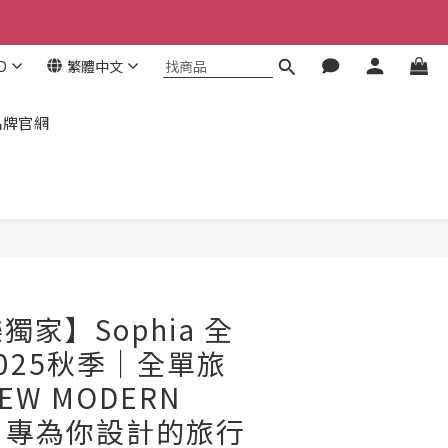
！
！
D
繁體中文
！
品牌官網
立即購買
家】Sophia 全
025秋季｜全單旅
W MODERN
IC｜專為你設計的旅行