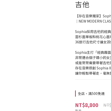
吉他
【存在音樂獨家】Soph
｜NEW MODERN C
Sophia採用吉他的經
雲杉面單板和桃花心面
36旅行吉他尺寸讓女
Sophia主打「經典霧面
非常適合個子嬌小的女
或是常常需要帶著吉他
存在音樂原創 Sophia 
讓你輕鬆帶著走，毫無
全店，滿500免運
NT$8,800
NT$
數量