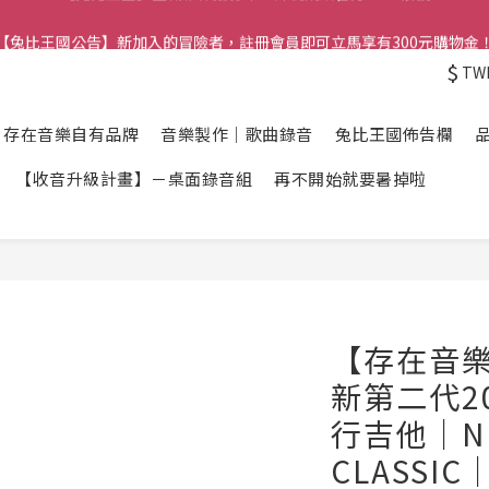
【兔比王國公告】新加入的冒險者，註冊會員即可立馬享有300元購物金
【兔比王國公告】新加入的冒險者，註冊會員即可立馬享有300元購物金
$
TW
【兔比王國】正職夥伴招募中！詳情請洽官方LINE帳號
【兔比王國公告】新加入的冒險者，註冊會員即可立馬享有300元購物金
】存在音樂自有品牌
音樂製作｜歌曲錄音
兔比王國佈告欄
【收音升級計畫】－桌面錄音組
再不開始就要暑掉啦
【存在音樂獨
新第二代2
行吉他｜NE
CLASS