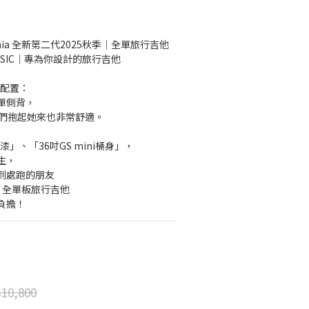
ia 全新第二代2025秋季｜全單旅行吉他
LASSIC｜專為你設計的旅行吉他
典配置：
單側背，
孩們抱起她來也非常舒適。
漆」、「36吋GS mini桶身」，
生，
到處跑的朋友
II 全單板旅行吉他
負擔！
10,800