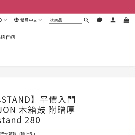
！
！
D
繁體中文
品牌官網
立即購買
STAND】平價入門
JON 木箱鼓 附贈厚
tand 280
旅行木箱鼓（膝上型）