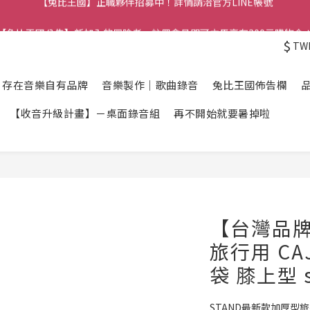
【兔比王國公告】新加入的冒險者，註冊會員即可立馬享有300元購物金
【兔比王國公告】新加入的冒險者，註冊會員即可立馬享有300元購物金
$
TW
】存在音樂自有品牌
音樂製作｜歌曲錄音
兔比王國佈告欄
【收音升級計畫】－桌面錄音組
再不開始就要暑掉啦
【台灣品牌
旅行用 CA
袋 膝上型 s
STAND最新款加厚型