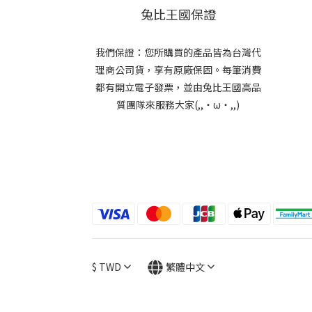
兔比王國保證
我們保證：您所購買的產品皆為台灣代
理商公司貨，享有原廠保固。每筆消費
都有開立電子發票，並由兔比王國高品
質團隊來服務大家(,,・ω・,,)
$
TWD
繁體中文