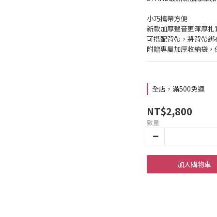
小巧攜帶方便
新款加厚聲音更渾厚扎
可搭配背帶，將背帶綁
附贈專屬加厚收納袋，
全店，滿500免運
NT$2,800
數量
加入購物車