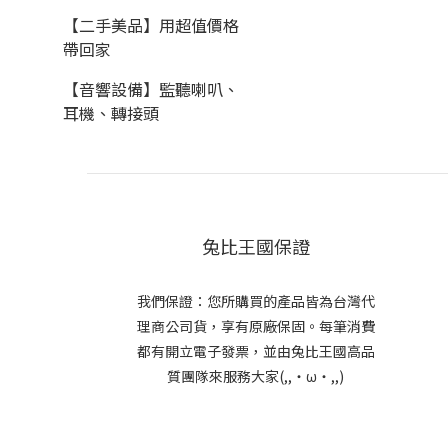
【二手美品】用超值價格
帶回家
【音響設備】監聽喇叭、
耳機、轉接頭
兔比王國保證
我們保證：您所購買的產品皆為台灣代
理商公司貨，享有原廠保固。每筆消費
都有開立電子發票，並由兔比王國高品
質團隊來服務大家(,,・ω・,,)