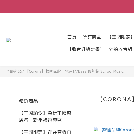
首頁
所有商品
【王國限定
【收音升級計畫】－外拍收音組
全部商品
/
【Corona】韓國品牌｜電吉他/Bass 最熱銷 School Music
【CORONA
精選商品
【王國諭令】兔比王國感
恩祭｜新手禮包專區
【王國限定】存在音樂自