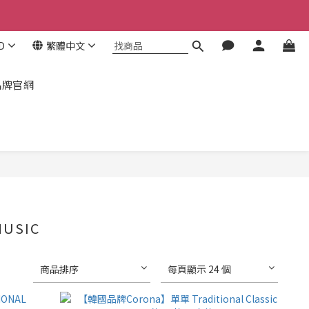
！
！
D
繁體中文
品牌官網
USIC
商品排序
每頁顯示 24 個