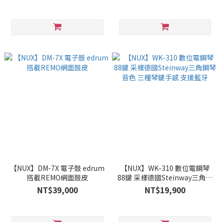
【NUX】DM-7X 電子鼓 edrum
【NUX】WK-310 數位電鋼琴
搭載REMO網面鼓皮
88鍵 采樣德國Steinway三角鋼
琴音色 三種琴鍵手感 支援藍牙
NT$39,000
NT$19,900