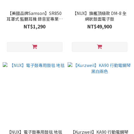
【美國品牌Samson】SR850
【NUX】旗艦頂級款 DM-8 全
耳罩式 監聽耳機 錄音室專業等
網狀鼓面電子鼓
級
NT$1,290
NT$49,900
【NUX】電子鼓專用鼓毯 地毯
【Kurzweil】KA90 行動電鋼琴