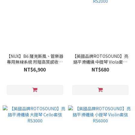
【NUX】B6 薩克斯風、管樂器
【英國品牌ROTOSOUND】亮
專用無線系統 附贈高質感收納
鉻平滑纏繞 中提琴 Viola套弦
盒
RS2000
NT$6,900
NT$680