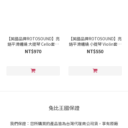
【英國品牌ROTOSOUND】亮
【英國品牌ROTOSOUND】亮
鉻平滑纏繞 大提琴 Cello套弦
鉻平滑纏繞 小提琴 Violin套弦
RS3000
RS6000
NT$970
NT$550
兔比王國保證
我們保證：您所購買的產品皆為台灣代理商公司貨，享有原廠